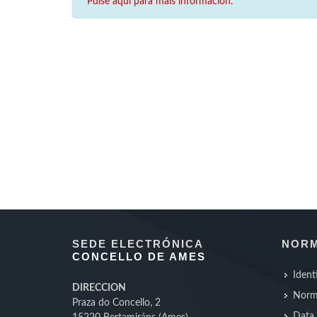
Pulse aquí para máis información.
SEDE ELECTRÓNICA
NORM
CONCELLO DE AMES
Ident
DIRECCION
Norm
Praza do Concello, 2
Data 